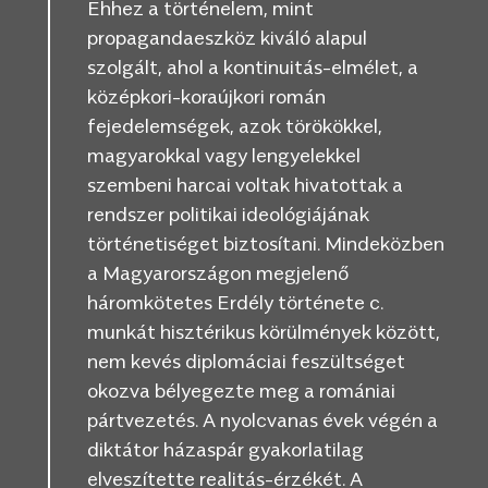
Ehhez a történelem, mint
propagandaeszköz kiváló alapul
szolgált, ahol a kontinuitás-elmélet, a
középkori-koraújkori román
fejedelemségek, azok törökökkel,
magyarokkal vagy lengyelekkel
szembeni harcai voltak hivatottak a
rendszer politikai ideológiájának
történetiséget biztosítani. Mindeközben
a Magyarországon megjelenő
háromkötetes Erdély története c.
munkát hisztérikus körülmények között,
nem kevés diplomáciai feszültséget
okozva bélyegezte meg a romániai
pártvezetés. A nyolcvanas évek végén a
diktátor házaspár gyakorlatilag
elveszítette realitás-érzékét. A