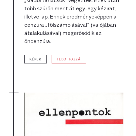
több szűrőn ment át egy-egy kézirat,
illetve lap. Ennek eredményeképpen a
cenzúra „fölszámolásával” (valójában
átalakulásával) megerősödik az
öncenzúra.
KÉPEK
TEDD HOZZÁ