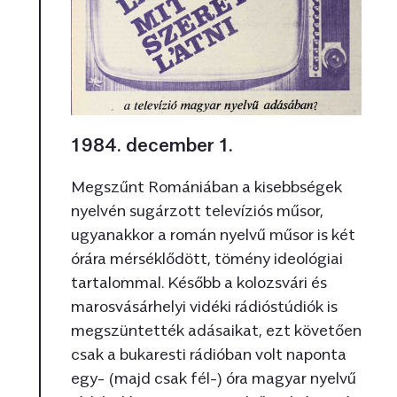
1984. december 1.
Megszűnt Romániában a kisebbségek
nyelvén sugárzott televíziós műsor,
ugyanakkor a román nyelvű műsor is két
órára mérséklődött, tömény ideológiai
tartalommal. Később a kolozsvári és
marosvásárhelyi vidéki rádióstúdiók is
megszüntették adásaikat, ezt követően
csak a bukaresti rádióban volt naponta
egy- (majd csak fél-) óra magyar nyelvű