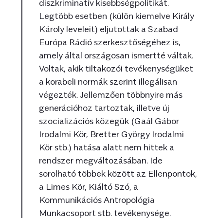
diszkriminatív kisebbségpolitikát.
Legtöbb esetben (külön kiemelve Király
Károly leveleit) eljutottak a Szabad
Európa Rádió szerkesztőségéhez is,
amely által országosan ismertté váltak.
Voltak, akik tiltakozói tevékenységüket
a korabeli normák szerint illegálisan
végezték. Jellemzően többnyire más
generációhoz tartoztak, illetve új
szocializációs közegük (Gaál Gábor
Irodalmi Kör, Bretter György Irodalmi
Kör stb.) hatása alatt nem hittek a
rendszer megváltozásában. Ide
sorolható többek között az Ellenpontok,
a Limes Kör, Kiáltó Szó, a
Kommunikációs Antropológia
Munkacsoport stb. tevékenysége.