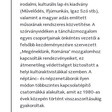
irodalmi, kulturális lap és kiadvány
(Művelődés, Ifjúmunkás, Igaz Szó stb.),
valamint a magyar adás említett
műsorának rendszeres közvetítése. A
szórványvidéken a táncházmozgalom
egyes csoportjainak önkéntes vezetői a
felsőbb kezdeményezésre szervezett
„Megéneklünk, Románia” mozgalomhoz
kapcsolták rendezvényeiket, ez
átmenetileg védettséget biztosított a
helyi kultúraktivistákkal szemben. A
néptánc- és népzenetáborok ilyen
módon többszintes kapcsolatépítő
csatornákká alakultak, amit az 1980-as
évek közepén történt visszaszorításukig
gyakoroltak.