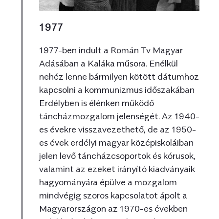
1977
1977-ben indult a Román Tv Magyar
Adásában a Kaláka műsora. Enélkül
nehéz lenne bármilyen kötött dátumhoz
kapcsolni a kommunizmus időszakában
Erdélyben is élénken működő
táncházmozgalom jelenségét. Az 1940-
es évekre visszavezethető, de az 1950-
es évek erdélyi magyar középiskoláiban
jelen levő táncházcsoportok és kórusok,
valamint az ezeket irányító kiadványaik
hagyományára épülve a mozgalom
mindvégig szoros kapcsolatot ápolt a
Magyarországon az 1970-es években