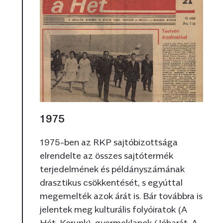
1975
1975-ben az RKP sajtóbizottsága
elrendelte az összes sajtótermék
terjedelmének és példányszámának
drasztikus csökkentését, s egyúttal
megemelték azok árát is. Bár továbbra is
jelentek meg kulturális folyóiratok (A
Hét, Korunk), gyermeklapok (Jóbarát, A