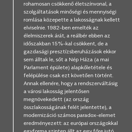
rohamosan csökkenő életszínvonal, a
szolgáltatások minőségi és mennyiségi
romlása közepette a lakosságnak kellett
elviselnie. 1982-ben emelték az
élelmiszerek árát, a reálbér ebben az
időszakban 15%-kal csökkent, de a
gazdasági presztízsberuházások ekkor
sem álltak le, sőt a Nép Háza (a mai
Parlament épülete) alapkőletétele és
felépülése csak ezt követően történt.
Annak ellenére, hogy a rendszerváltásig
a városi lakosság jelentősen
megnövekedett (az ország
összlakosságának felét jelentette), a
modernizáció számos paradox-elemet
eredményezett: az európai országokkal
egyforma szinten állt az egy főre jutó