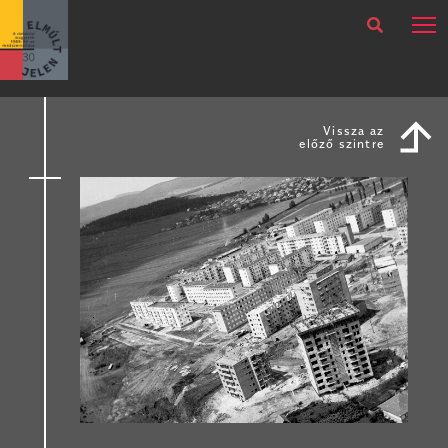
×
Legfrissebb
Bármikor
Vissza az
előző szintre