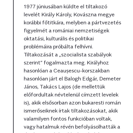
1977 júniusában küldte el tiltakozó
levelét Király Károly, Kovászna megye
korábbi főtitkára, melyben a pártvezetés
figyelmét a romániai nemzetiségek
oktatási, kulturális és politikai
problémáira próbálta felhívni.
Tiltakozását a „szocialista szabályok
szerint” fogalmazta meg. Királyhoz
hasonlóan a Ceaușescu-korszakban
hasonlóan járt el Balogh Edgár, Demeter
János, Takács Lajos (de mellettük
előfordultak névtelenül címzett levelek
is), akik elsősorban azon bukaresti román
ismerőseiknek írtak tiltakozásokat, akik
valamilyen fontos funkcióban voltak,
vagy hatalmuk révén befolyásolhatták a