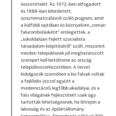
összetételét. Az 1972-ben elfogadott
és 1988-ban kihirdetett,
szisztematizálásról szóló program, amit
a külföldi sajtóban és köznyelven „román
falurombolásként” emlegettek, a
„sokoldalúan fejlett szocialista
társadalom kiépítéséről” szólt, miszerint
minden településnek jól meghatározott
szerepet kell betöltenie az ország
településszerkezetében. A tervet
kidolgozók szemében a kis falvak voltak
a fejlődés (ezzel együtt a
modernizáció) legfőbb akadályai, és a
falu világának fejlesztését csak úgy
tartották lehetségesnek, ha létrejön a
lakosság és az épületállomány
koncentrálása. Átrendezés céljával 300-