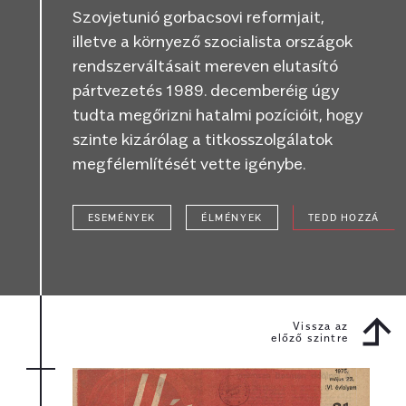
Szovjetunió gorbacsovi reformjait,
illetve a környező szocialista országok
rendszerváltásait mereven elutasító
pártvezetés 1989. decemberéig úgy
tudta megőrizni hatalmi pozícióit, hogy
szinte kizárólag a titkosszolgálatok
megfélemlítését vette igénybe.
ESEMÉNYEK
ÉLMÉNYEK
TEDD HOZZÁ
Vissza az
előző szintre