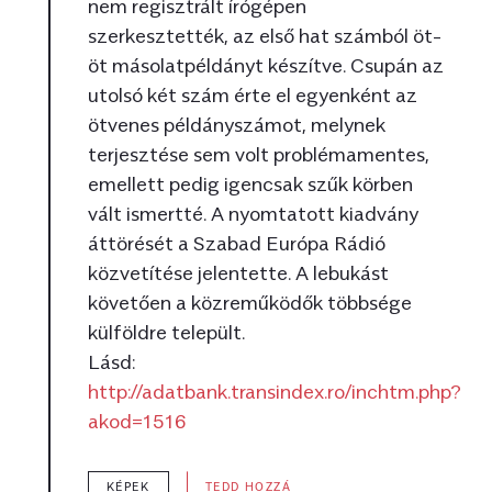
nem regisztrált írógépen
szerkesztették, az első hat számból öt-
öt másolatpéldányt készítve. Csupán az
utolsó két szám érte el egyenként az
ötvenes példányszámot, melynek
terjesztése sem volt problémamentes,
emellett pedig igencsak szűk körben
vált ismertté. A nyomtatott kiadvány
áttörését a Szabad Európa Rádió
közvetítése jelentette. A lebukást
követően a közreműködők többsége
külföldre települt.
Lásd:
http://adatbank.transindex.ro/inchtm.php?
akod=1516
KÉPEK
TEDD HOZZÁ