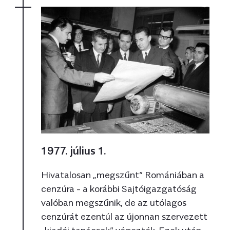
1977. július 1.
Hivatalosan „megszűnt” Romániában a
cenzúra - a korábbi Sajtóigazgatóság
valóban megszűnik, de az utólagos
cenzúrát ezentúl az újonnan szervezett
„kiadói tanácsok” végezték. Ezek után