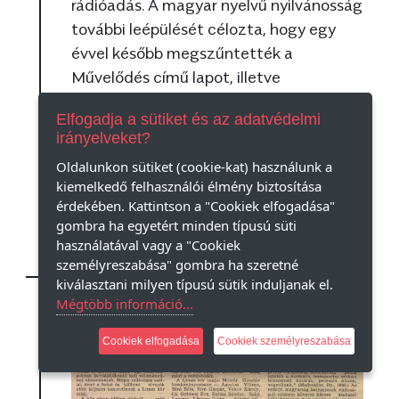
rádióadás. A magyar nyelvű nyilvánosság
további leépülését célozta, hogy egy
évvel később megszűntették a
Művelődés című lapot, illetve
korlátozták több megyei lap
Elfogadja a sütiket és az adatvédelmi
példányszámát.
irányelveket?
Oldalunkon sütiket (cookie-kat) használunk a
KÉPEK
TEDD HOZZÁ
kiemelkedő felhasználói élmény biztosítása
érdekében. Kattintson a "Cookiek elfogadása"
gombra ha egyetért minden típusú süti
használatával vagy a "Cookiek
személyreszabása" gombra ha szeretné
kiválasztani milyen típusú sütik induljanak el.
Mégtöbb információ...
Cookiek elfogadása
Cookiek személyreszabása