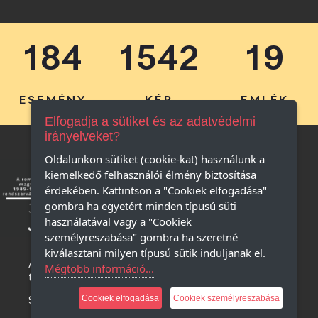
184
1542
19
ESEMÉNY
KÉP
EMLÉK
Elfogadja a sütiket és az adatvédelmi
irányelveket?
Oldalunkon sütiket (cookie-kat) használunk a
kiemelkedő felhasználói élmény biztosítása
érdekében. Kattintson a "Cookiek elfogadása"
gombra ha egyetért minden típusú süti
használatával vagy a "Cookiek
személyreszabása" gombra ha szeretné
kiválasztani milyen típusú sütik induljanak el.
Adatkezelési 
Mégtöbb információ...
tájékoztató
Szerzői jogok
Cookiek elfogadása
Cookiek személyreszabása