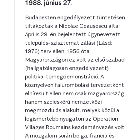
1988. június 27.
Budapesten engedélyezett tüntetésen
tiltakoztak a Nicolae Ceaușescu által
április 29-én bejelentett úgynevezett
település-szisztematizálási (Lásd:
1976) terv ellen. 1956 óta
Magyarországon ez volt az első szabad
(hallgatólagosan engedélyezett)
politikai tömegdemonstráció. A
köznyelven falurombolási tervezetként
elhíresült ellen nem csak magyarországi,
hanem széleskörű nemzetközi
megmozdulás alakult, melyek közül a
legismertebb nyugaton az Operation
Villages Roumains kezdeményezés volt.
A mozgalom során belga, francia és