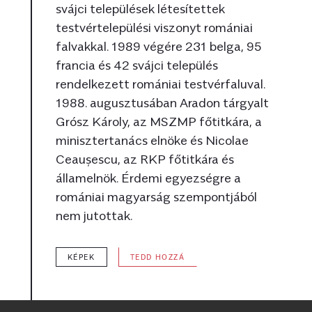
svájci települések létesítettek
testvértelepülési viszonyt romániai
falvakkal. 1989 végére 231 belga, 95
francia és 42 svájci település
rendelkezett romániai testvérfaluval.
1988. augusztusában Aradon tárgyalt
Grósz Károly, az MSZMP főtitkára, a
minisztertanács elnöke és Nicolae
Ceaușescu, az RKP főtitkára és
államelnök. Érdemi egyezségre a
romániai magyarság szempontjából
nem jutottak.
KÉPEK
TEDD HOZZÁ