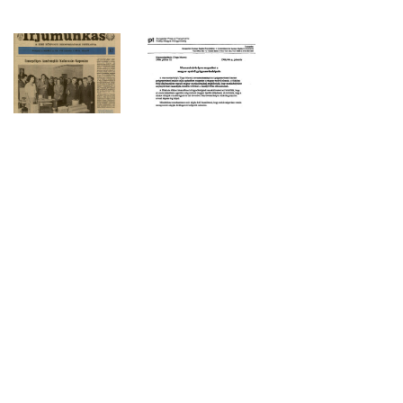
időszakban megszűntek az utolsó
magyar tannyelvű középiskolák
Kolozsváron és Bukarestben, továbbá
felszámolták a magyar nyelvű
szakoktatás maradékát. Általánossá
vált az a kihelyezési gyakorlat, mely
szerint az egyetemi tanulmányok
befejezése után a magyar nemzetiségű
végzősök nagy része nem kapott állást
erdélyi megyékben. 1988-ban például
951 magyar friss diplomásból 689-et a
Kárpátokon túli megyékbe helyeztek ki.
Többek között Cs. Gyimesi Éva
tiltakozott a kihelyezések ellen,
eredménytelenül.