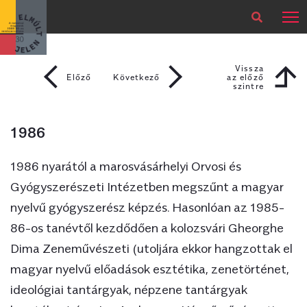
×
Legfrissebb
Bármikor
Vissza
Előző
Következő
az előző
szintre
Vissza az
előző szintre
1986
1986 nyarától a marosvásárhelyi Orvosi és
Gyógyszerészeti Intézetben megszűnt a magyar
nyelvű gyógyszerész képzés. Hasonlóan az 1985-
86-os tanévtől kezdődően a kolozsvári Gheorghe
Dima Zeneművészeti (utoljára ekkor hangzottak el
magyar nyelvű előadások esztétika, zenetörténet,
ideológiai tantárgyak, népzene tantárgyak