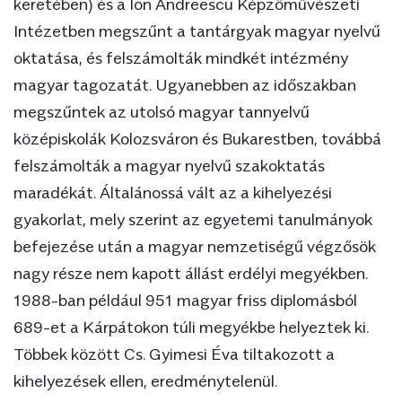
keretében) és a Ion Andreescu Képzőművészeti
1986
Intézetben megszűnt a tantárgyak magyar nyelvű
1986 nyarától a marosvásárhelyi
oktatása, és felszámolták mindkét intézmény
Orvosi és Gyógyszerészeti Intézetben
magyar tagozatát. Ugyanebben az időszakban
megszűnt a magyar nyelvű
megszűntek az utolsó magyar tannyelvű
gyógyszerész képzés. Hasonlóan az
középiskolák Kolozsváron és Bukarestben, továbbá
1985-86-os tanévtől kezdődően a
felszámolták a magyar nyelvű szakoktatás
kolozsvári Gheorghe Dima
maradékát. Általánossá vált az a kihelyezési
Zeneművészeti (utoljára ekkor
gyakorlat, mely szerint az egyetemi tanulmányok
hangzottak el magyar nyelvű előadások
esztétika, zenetörténet, ideológiai
befejezése után a magyar nemzetiségű végzősök
tantárgyak, népzene tantárgyak
nagy része nem kapott állást erdélyi megyékben.
keretében) és a Ion Andreescu
1988-ban például 951 magyar friss diplomásból
Képzőművészeti Intézetben megszűnt
689-et a Kárpátokon túli megyékbe helyeztek ki.
a tantárgyak magyar nyelvű oktatása,
Többek között Cs. Gyimesi Éva tiltakozott a
és felszámolták mindkét intézmény
kihelyezések ellen, eredménytelenül.
magyar tagozatát. Ugyanebben az