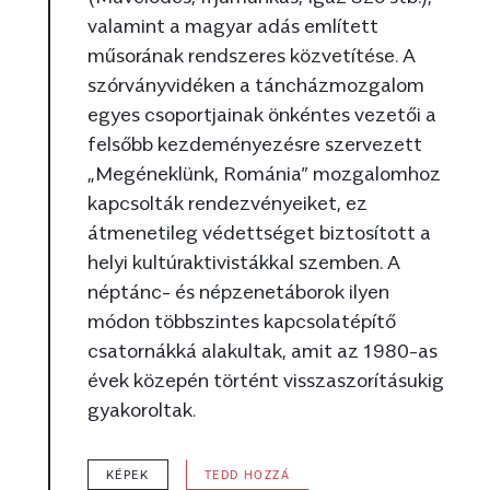
valamint a magyar adás említett
műsorának rendszeres közvetítése. A
szórványvidéken a táncházmozgalom
egyes csoportjainak önkéntes vezetői a
felsőbb kezdeményezésre szervezett
„Megéneklünk, Románia” mozgalomhoz
kapcsolták rendezvényeiket, ez
átmenetileg védettséget biztosított a
helyi kultúraktivistákkal szemben. A
néptánc- és népzenetáborok ilyen
módon többszintes kapcsolatépítő
csatornákká alakultak, amit az 1980-as
évek közepén történt visszaszorításukig
gyakoroltak.
KÉPEK
TEDD HOZZÁ