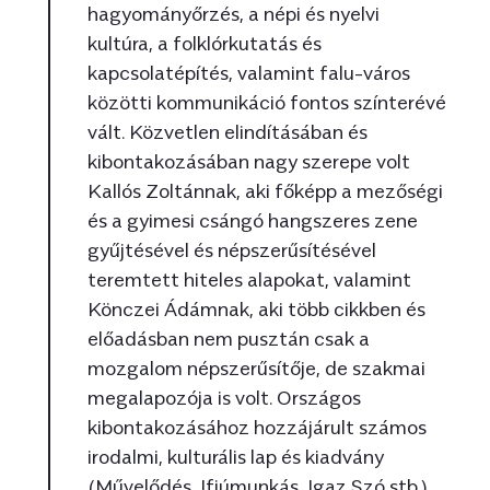
hagyományőrzés, a népi és nyelvi
kultúra, a folklórkutatás és
kapcsolatépítés, valamint falu-város
közötti kommunikáció fontos színterévé
vált. Közvetlen elindításában és
kibontakozásában nagy szerepe volt
Kallós Zoltánnak, aki főképp a mezőségi
és a gyimesi csángó hangszeres zene
gyűjtésével és népszerűsítésével
teremtett hiteles alapokat, valamint
Könczei Ádámnak, aki több cikkben és
előadásban nem pusztán csak a
mozgalom népszerűsítője, de szakmai
megalapozója is volt. Országos
kibontakozásához hozzájárult számos
irodalmi, kulturális lap és kiadvány
(Művelődés, Ifjúmunkás, Igaz Szó stb.),