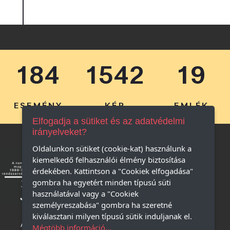
184
1542
19
ESEMÉNY
KÉP
EMLÉK
Elfogadja a sütiket és az adatvédelmi
irányelveket?
Oldalunkon sütiket (cookie-kat) használunk a
kiemelkedő felhasználói élmény biztosítása
érdekében. Kattintson a "Cookiek elfogadása"
gombra ha egyetért minden típusú süti
használatával vagy a "Cookiek
személyreszabása" gombra ha szeretné
kiválasztani milyen típusú sütik induljanak el.
Adatkezelési 
Mégtöbb információ...