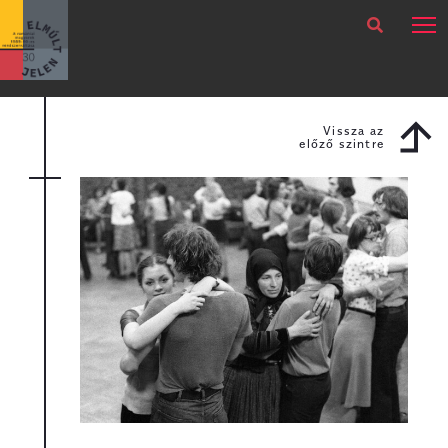
×
Legfrissebb
Bármikor
Vissza az
előző szintre