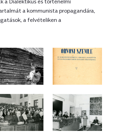
 a Dialektikus és történelmi
orlátozták a magyar tannyelvű
 tartalmát a kommunista propagandára,
orm következtében mind a kolozsvári
ogatások, a felvételiken a
egyetem, mind a Bolyai
ezete lényegesen átalakult. Így az
 teljesen és visszavonhatatlanul
temekről, és önálló intézményekké
r tannyelvű Marosvásárhelyre költözött
eti Intézet néven). Ehhez hasonlóan
ak a Dialektikus és történelmi
us-leninizmus alapjai és a Politikai
 A tanítás tartalmát a kommunista
 sztálinizmusra jellemző diskurzusok
egtizedelték a politikai tisztogatások, a
musra jellemző politikai kritériumokat