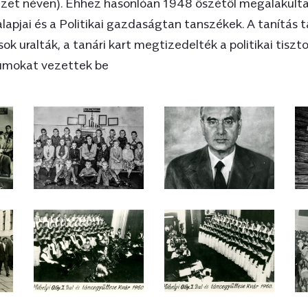
ézet néven). Ehhez hasonlóan 1948 őszétől megalakultak
és a csángók körében k
lapjai és a Politikai gazdaságtan tanszékek. A tanítás
oktatást. A tanügyi ref
sok uralták, a tanári kart megtizedelték a politikai tiszt
Victor Babeş Tudomány
iumokat vezettek be
Tudományegyetem szerk
Orvostudományi Karokat
leválasztották az egye
szervezték át (a magya
Orvosi és Gyógyszerész
1948 őszétől megalakult
materializmus, a Marxizm
gazdaságtan tanszékek.
propagandára, illetve a
uralták, a tanári kart m
felvételiken a kommuniz
vezettek be