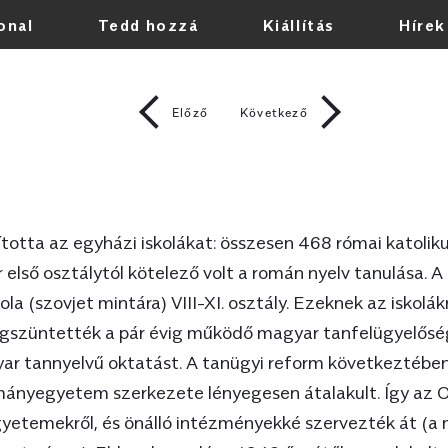
onal
Tedd hozzá
Kiállítás
Hírek
Bármikor
Előző
Következő
1948. augusztus 3.
A 175. sz. tanügyi refo
ította az egyházi iskolákat: összesen 468 római katolik
iskolákat: összesen 468
r első osztálytól kötelező volt a román nyelv tanulása. A
evangélikus és 35 unitár
kola (szovjet mintára) VIII-XI. osztály. Ezeknek az isko
osztálytól kötelező vol
gszüntették a pár évig működő magyar tanfelügyelőség
elemi iskola hétosztályo
középiskola (szovjet min
ar tannyelvű oktatást. A tanügyi reform következtében
iskoláknak nagy része 
nyegyetem szerkezete lényegesen átalakult. Így az O
maradt. Ugyanekkor me
gyetemekről, és önálló intézményekké szervezték át (a
magyar tanfelügyelőség