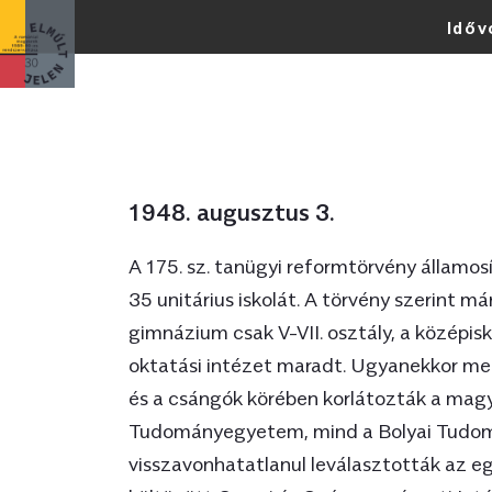
Időv
Legfrissebb
1948. augusztus 3.
A 175. sz. tanügyi reformtörvény államos
35 unitárius iskolát. A törvény szerint má
gimnázium csak V-VII. osztály, a középis
oktatási intézet maradt. Ugyanekkor me
és a csángók körében korlátozták a magy
Tudományegyetem, mind a Bolyai Tudomá
visszavonhatatlanul leválasztották az e