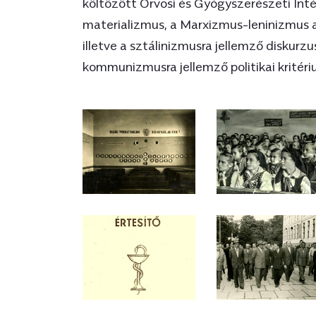
költözött Orvosi és Gyógyszerészeti Int
materializmus, a Marxizmus-leninizmus a
illetve a sztálinizmusra jellemző diskurzu
kommunizmusra jellemző politikai kritér