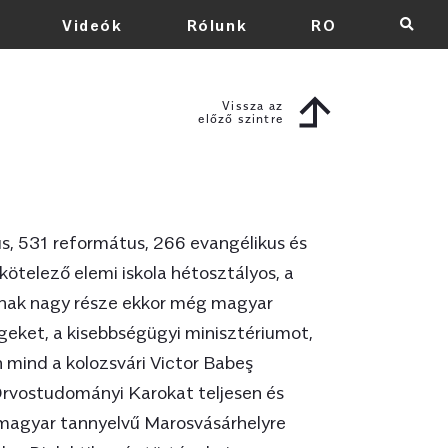
Videók
Rólunk
RO
×
Vissza az
előző szintre
Vissza az
előző szintre
rmtörvény államosította az egyházi
us, 531 református, 266 evangélikus és
 római katolikus, 531 református, 266
 kötelező elemi iskola hétosztályos, a
ius iskolát. A törvény szerint már első
láknak nagy része ekkor még magyar
t a román nyelv tanulása. A kötelező
eket, a kisebbségügyi minisztériumot,
s, a gimnázium csak V-VII. osztály, a
tára) VIII-XI. osztály. Ezeknek az
 mind a kolozsvári Victor Babeş
ekkor még magyar oktatási intézet
rvostudományi Karokat teljesen és
gszüntették a pár évig működő
 magyar tannyelvű Marosvásárhelyre
eket, a kisebbségügyi minisztériumot,