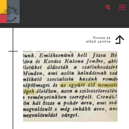
×
Legfrissebb
Bármikor
Vissza az
előző szintre