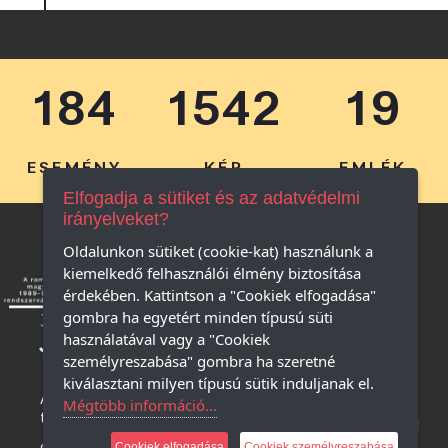
184
1542
19
ESEMÉNY
KÉP
EMLÉK
Elfogadja a sütiket és az adatvédelmi
irányelveket?
Oldalunkon sütiket (cookie-kat) használunk a
kiemelkedő felhasználói élmény biztosítása
érdekében. Kattintson a "Cookiek elfogadása"
gombra ha egyetért minden típusú süti
használatával vagy a "Cookiek
személyreszabása" gombra ha szeretné
kiválasztani milyen típusú sütik induljanak el.
Adatkezelési 
Mégtöbb információ...
tájékoztató
Cookiek elfogadása
Cookiek személyreszabása