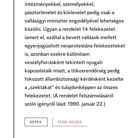
intézményekkel, személyekkel,
pásztorlevelet és körlevelet pedig csak a
vallásügyi miniszter engedélyével lehetséges
közölni. Ugyan a rendelet 14 felekezetet
ismert el, ezáltal a bevett vallások mellett
egyenjogúsított neoprotestáns felekezeteket
is, azonban ezekre különösen
veszélyforrásként tekintett nyugati
kapcsolataik miatt, a titkosrendőrség pedig
fokozott állambiztonsági kérdésként kezelte
a „szektákat” és tulajdonképpen az összes
felekezetet. (A rendelet felszámolásáról
szóló igényről lásd:
1990. január 22.
)
KÉPEK
TEDD HOZZÁ