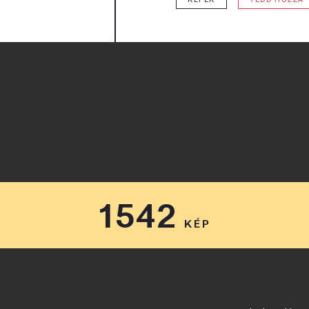
1542
KÉP