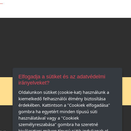
Elfogadja a sütiket és az adatvédelmi
irányelveket?
19
Oldalunkon sütiket (cookie-kat) használunk a
EMLÉK
kiemelkedő felhasználói élmény biztosítása
érdekében. Kattintson a "Cookiek elfogadása"
gombra ha egyetért minden típusú süti
használatával vagy a "Cookiek
személyreszabása" gombra ha szeretné
kiválasztani milyen típusú sütik induljanak el.