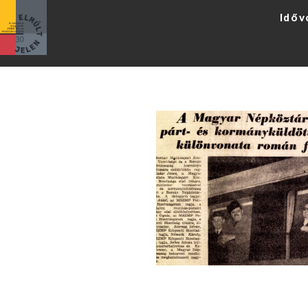
Időv
Legfrissebb