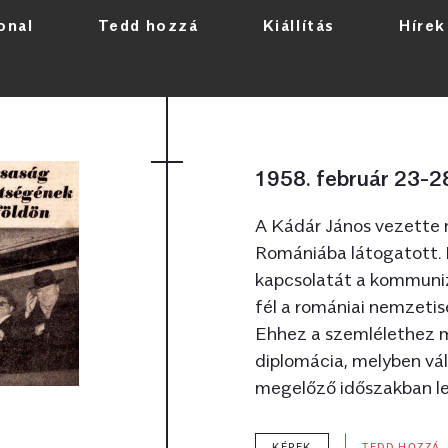
onal
Tedd hozzá
Kiállítás
Hírek
Bármikor
1958. február 23-2
A Kádár János vezette 
Romániába látogatott. 
kapcsolatát a kommuni
fél a romániai nemzetis
Ehhez a szemlélethez 
diplomácia, melyben vál
megelőző időszakban le
KÉPEK
TEDD HOZZÁ