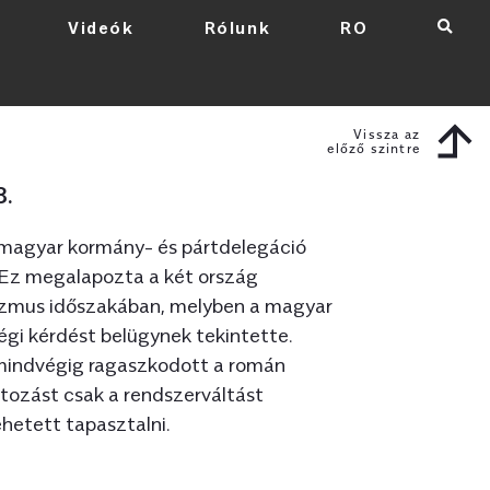
Videók
Rólunk
RO
×
Vissza az
előző szintre
8.
magyar kormány- és pártdelegáció
Ez megalapozta a két ország
zmus időszakában, melyben a magyar
égi kérdést belügynek tekintette.
mindvégig ragaszkodott a román
tozást csak a rendszerváltást
hetett tapasztalni.