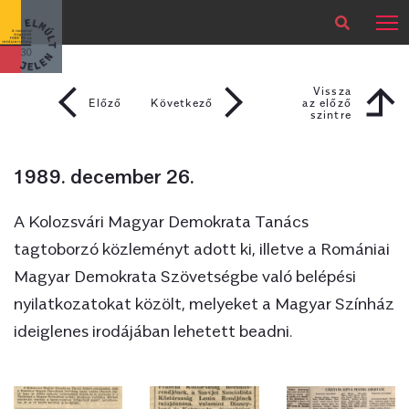
×
Legfrissebb
Bármikor
Vissza
Előző
Következő
az előző
szintre
Vissza az
előző szintre
1989. december 26.
A Kolozsvári Magyar Demokrata Tanács
tagtoborzó közleményt adott ki, illetve a Romániai
Magyar Demokrata Szövetségbe való belépési
nyilatkozatokat közölt, melyeket a Magyar Színház
ideiglenes irodájában lehetett beadni.