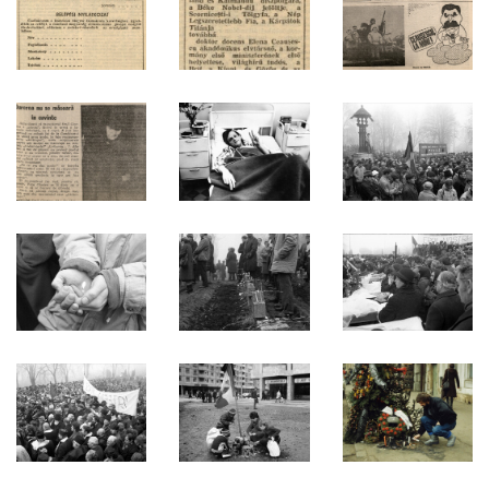
1989. december 26.
A Kolozsvári Magyar Demokrata Tanács
tagtoborzó közleményt adott ki, illetve
a Romániai Magyar Demokrata
Szövetségbe való belépési
nyilatkozatokat közölt, melyeket a
Magyar Színház ideiglenes irodájában
lehetett beadni.
KÉPEK
TEDD HOZZÁ
184
1542
19