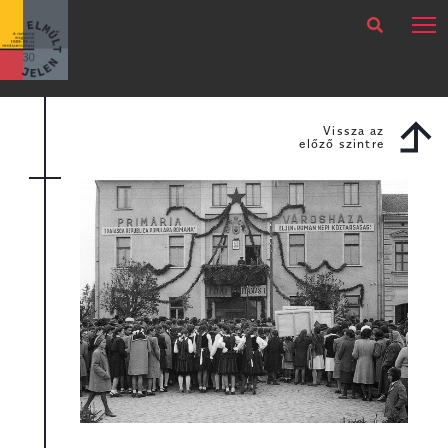
×
Legfrissebb
Bármikor
Vissza az
előző szintre