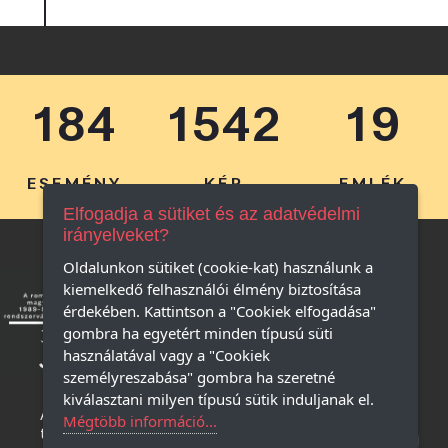
184
1542
19
ESEMÉNY
KÉP
EMLÉK
Elfogadja a sütiket és az adatvédelmi
irányelveket?
Oldalunkon sütiket (cookie-kat) használunk a
kiemelkedő felhasználói élmény biztosítása
érdekében. Kattintson a "Cookiek elfogadása"
gombra ha egyetért minden típusú süti
használatával vagy a "Cookiek
személyreszabása" gombra ha szeretné
kiválasztani milyen típusú sütik induljanak el.
Adatkezelési 
Mégtöbb információ...
tájékoztató