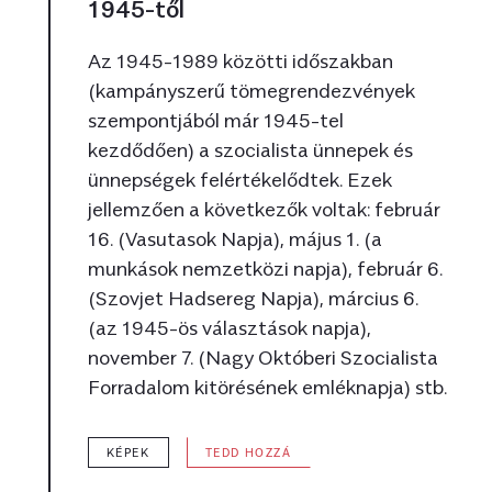
1945-től
Az 1945-1989 közötti időszakban
(kampányszerű tömegrendezvények
szempontjából már 1945-tel
kezdődően) a szocialista ünnepek és
ünnepségek felértékelődtek. Ezek
jellemzően a következők voltak: február
16. (Vasutasok Napja), május 1. (a
munkások nemzetközi napja), február 6.
(Szovjet Hadsereg Napja), március 6.
(az 1945-ös választások napja),
november 7. (Nagy Októberi Szocialista
Forradalom kitörésének emléknapja) stb.
KÉPEK
TEDD HOZZÁ