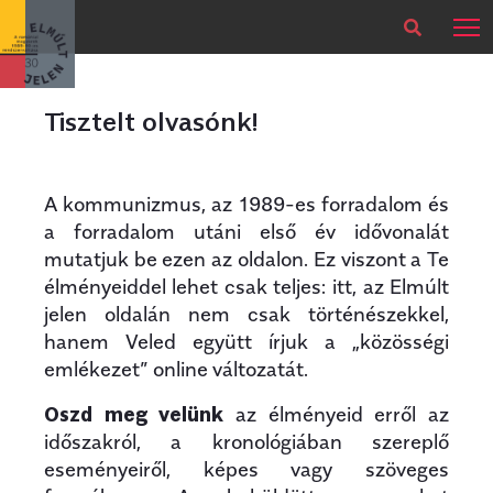
×
Legfrissebb
Bármikor
Tisztelt olvasónk!
A kommunizmus, az 1989-es forradalom és
a forradalom utáni első év idővonalát
mutatjuk be ezen az oldalon. Ez viszont a Te
élményeiddel lehet csak teljes: itt, az Elmúlt
jelen oldalán nem csak történészekkel,
hanem Veled együtt írjuk a „közösségi
emlékezet” online változatát.
Oszd meg velünk
az élményeid erről az
időszakról, a kronológiában szereplő
eseményeiről, képes vagy szöveges