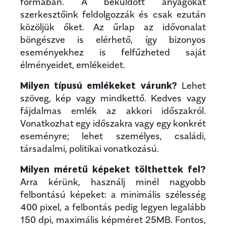
formában. A beküldött anyagokat
szerkesztőink feldolgozzák és csak ezután
közöljük őket. Az űrlap az idővonalat
böngészve is elérhető, így bizonyos
eseményekhez is felfűzheted saját
élményeidet, emlékeidet.
Milyen típusú emlékeket várunk?
Lehet
szöveg, kép vagy mindkettő. Kedves vagy
fájdalmas emlék az akkori időszakról.
Vonatkozhat egy időszakra vagy egy konkrét
eseményre; lehet személyes, családi,
társadalmi, politikai vonatkozású.
Milyen méretű képeket tölthettek fel?
Arra kérünk, használj minél nagyobb
felbontású képeket: a minimális szélesség
400 pixel, a felbontás pedig legyen legalább
150 dpi, maximális képméret 25MB. Fontos,