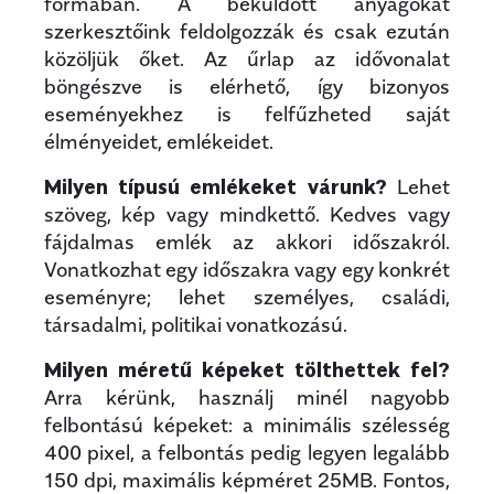
formában. A beküldött anyagokat
szerkesztőink feldolgozzák és csak ezután
közöljük őket. Az űrlap az idővonalat
böngészve is elérhető, így bizonyos
eseményekhez is felfűzheted saját
élményeidet, emlékeidet.
Milyen típusú emlékeket várunk?
Lehet
szöveg, kép vagy mindkettő. Kedves vagy
fájdalmas emlék az akkori időszakról.
Vonatkozhat egy időszakra vagy egy konkrét
eseményre; lehet személyes, családi,
társadalmi, politikai vonatkozású.
Milyen méretű képeket tölthettek fel?
Arra kérünk, használj minél nagyobb
felbontású képeket: a minimális szélesség
400 pixel, a felbontás pedig legyen legalább
150 dpi, maximális képméret 25MB. Fontos,