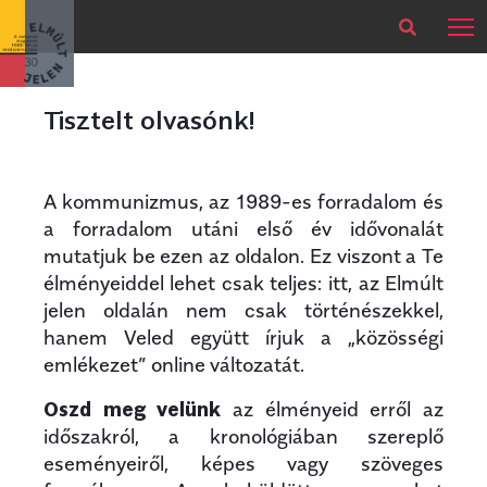
×
Legfrissebb
Bármikor
Tisztelt olvasónk!
A kommunizmus, az 1989-es forradalom és
a forradalom utáni első év idővonalát
mutatjuk be ezen az oldalon. Ez viszont a Te
élményeiddel lehet csak teljes: itt, az Elmúlt
jelen oldalán nem csak történészekkel,
hanem Veled együtt írjuk a „közösségi
emlékezet” online változatát.
Oszd meg velünk
az élményeid erről az
időszakról, a kronológiában szereplő
eseményeiről, képes vagy szöveges