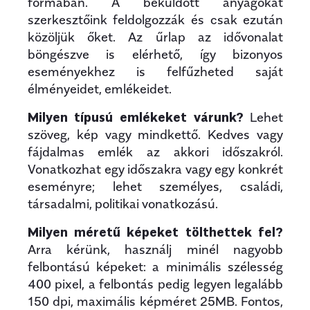
formában. A beküldött anyagokat
szerkesztőink feldolgozzák és csak ezután
közöljük őket. Az űrlap az idővonalat
böngészve is elérhető, így bizonyos
eseményekhez is felfűzheted saját
élményeidet, emlékeidet.
Milyen típusú emlékeket várunk?
Lehet
szöveg, kép vagy mindkettő. Kedves vagy
fájdalmas emlék az akkori időszakról.
Vonatkozhat egy időszakra vagy egy konkrét
eseményre; lehet személyes, családi,
társadalmi, politikai vonatkozású.
Milyen méretű képeket tölthettek fel?
Arra kérünk, használj minél nagyobb
felbontású képeket: a minimális szélesség
400 pixel, a felbontás pedig legyen legalább
150 dpi, maximális képméret 25MB. Fontos,