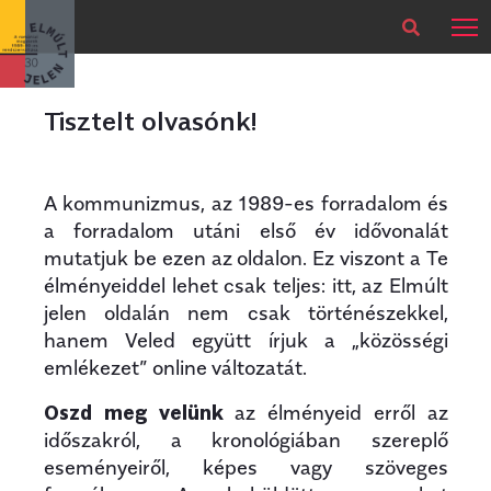
×
Legfrissebb
Bármikor
Tisztelt olvasónk!
A kommunizmus, az 1989-es forradalom és
a forradalom utáni első év idővonalát
mutatjuk be ezen az oldalon. Ez viszont a Te
élményeiddel lehet csak teljes: itt, az Elmúlt
jelen oldalán nem csak történészekkel,
hanem Veled együtt írjuk a „közösségi
emlékezet” online változatát.
Oszd meg velünk
az élményeid erről az
időszakról, a kronológiában szereplő
eseményeiről, képes vagy szöveges