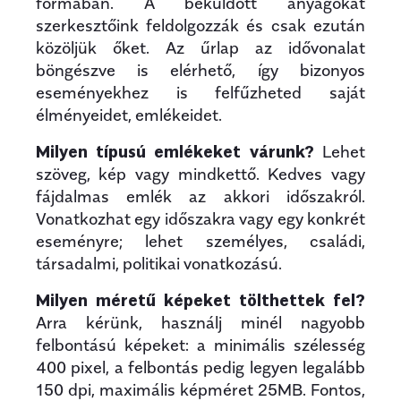
formában. A beküldött anyagokat
szerkesztőink feldolgozzák és csak ezután
közöljük őket. Az űrlap az idővonalat
böngészve is elérhető, így bizonyos
eseményekhez is felfűzheted saját
élményeidet, emlékeidet.
Milyen típusú emlékeket várunk?
Lehet
szöveg, kép vagy mindkettő. Kedves vagy
fájdalmas emlék az akkori időszakról.
Vonatkozhat egy időszakra vagy egy konkrét
eseményre; lehet személyes, családi,
társadalmi, politikai vonatkozású.
Milyen méretű képeket tölthettek fel?
Arra kérünk, használj minél nagyobb
felbontású képeket: a minimális szélesség
400 pixel, a felbontás pedig legyen legalább
150 dpi, maximális képméret 25MB. Fontos,