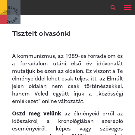
×
Legfrissebb
Bármikor
Tisztelt olvasónk!
A kommunizmus, az 1989-es forradalom és
a forradalom utáni első év idővonalát
mutatjuk be ezen az oldalon. Ez viszont a Te
élményeiddel lehet csak teljes: itt, az Elmúlt
jelen oldalán nem csak történészekkel,
hanem Veled együtt írjuk a „közösségi
emlékezet” online változatát.
Oszd meg velünk
az élményeid erről az
időszakról, a kronológiában szereplő
eseményeiről, képes vagy szöveges