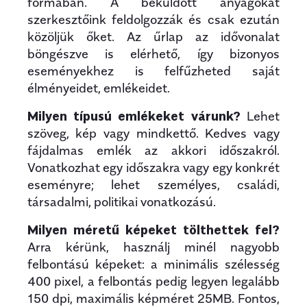
formában. A beküldött anyagokat
szerkesztőink feldolgozzák és csak ezután
közöljük őket. Az űrlap az idővonalat
böngészve is elérhető, így bizonyos
eseményekhez is felfűzheted saját
élményeidet, emlékeidet.
Milyen típusú emlékeket várunk?
Lehet
szöveg, kép vagy mindkettő. Kedves vagy
fájdalmas emlék az akkori időszakról.
Vonatkozhat egy időszakra vagy egy konkrét
eseményre; lehet személyes, családi,
társadalmi, politikai vonatkozású.
Milyen méretű képeket tölthettek fel?
Arra kérünk, használj minél nagyobb
felbontású képeket: a minimális szélesség
400 pixel, a felbontás pedig legyen legalább
150 dpi, maximális képméret 25MB. Fontos,