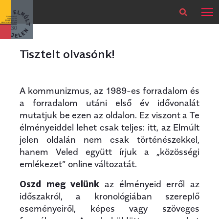
×
Legfrissebb
Bármikor
Tisztelt olvasónk!
A kommunizmus, az 1989-es forradalom és
a forradalom utáni első év idővonalát
mutatjuk be ezen az oldalon. Ez viszont a Te
élményeiddel lehet csak teljes: itt, az Elmúlt
jelen oldalán nem csak történészekkel,
hanem Veled együtt írjuk a „közösségi
emlékezet” online változatát.
Oszd meg velünk
az élményeid erről az
időszakról, a kronológiában szereplő
eseményeiről, képes vagy szöveges