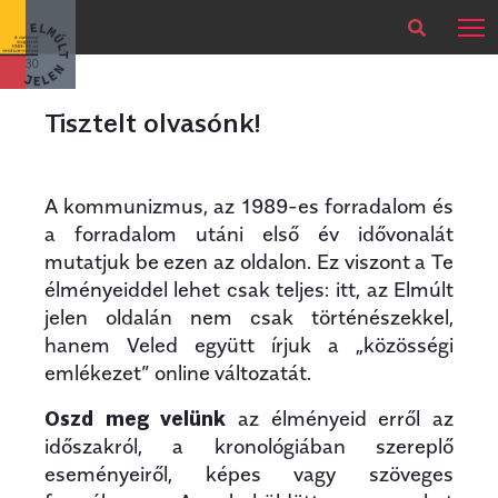
×
Legfrissebb
Bármikor
Tisztelt olvasónk!
A kommunizmus, az 1989-es forradalom és
a forradalom utáni első év idővonalát
mutatjuk be ezen az oldalon. Ez viszont a Te
élményeiddel lehet csak teljes: itt, az Elmúlt
jelen oldalán nem csak történészekkel,
hanem Veled együtt írjuk a „közösségi
emlékezet” online változatát.
Oszd meg velünk
az élményeid erről az
időszakról, a kronológiában szereplő
eseményeiről, képes vagy szöveges