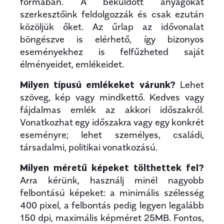
formában. A beküldött anyagokat
szerkesztőink feldolgozzák és csak ezután
közöljük őket. Az űrlap az idővonalat
böngészve is elérhető, így bizonyos
eseményekhez is felfűzheted saját
élményeidet, emlékeidet.
Milyen típusú emlékeket várunk?
Lehet
szöveg, kép vagy mindkettő. Kedves vagy
fájdalmas emlék az akkori időszakról.
Vonatkozhat egy időszakra vagy egy konkrét
eseményre; lehet személyes, családi,
társadalmi, politikai vonatkozású.
Milyen méretű képeket tölthettek fel?
Arra kérünk, használj minél nagyobb
felbontású képeket: a minimális szélesség
400 pixel, a felbontás pedig legyen legalább
150 dpi, maximális képméret 25MB. Fontos,