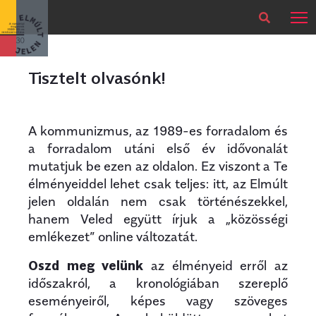
×
Legfrissebb
Bármikor
Tisztelt olvasónk!
A kommunizmus, az 1989-es forradalom és
a forradalom utáni első év idővonalát
mutatjuk be ezen az oldalon. Ez viszont a Te
élményeiddel lehet csak teljes: itt, az Elmúlt
jelen oldalán nem csak történészekkel,
hanem Veled együtt írjuk a „közösségi
emlékezet” online változatát.
Oszd meg velünk
az élményeid erről az
időszakról, a kronológiában szereplő
eseményeiről, képes vagy szöveges