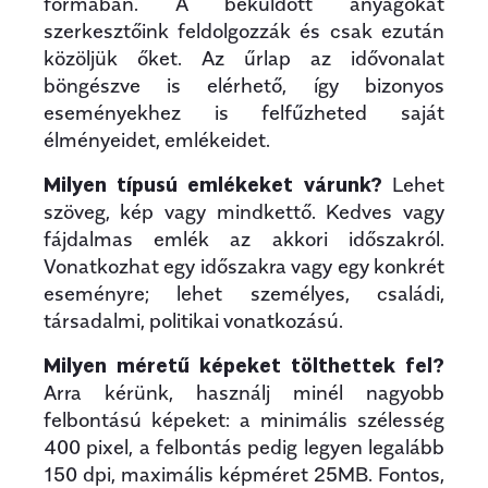
formában. A beküldött anyagokat
szerkesztőink feldolgozzák és csak ezután
közöljük őket. Az űrlap az idővonalat
böngészve is elérhető, így bizonyos
eseményekhez is felfűzheted saját
élményeidet, emlékeidet.
Milyen típusú emlékeket várunk?
Lehet
szöveg, kép vagy mindkettő. Kedves vagy
fájdalmas emlék az akkori időszakról.
Vonatkozhat egy időszakra vagy egy konkrét
eseményre; lehet személyes, családi,
társadalmi, politikai vonatkozású.
Milyen méretű képeket tölthettek fel?
Arra kérünk, használj minél nagyobb
felbontású képeket: a minimális szélesség
400 pixel, a felbontás pedig legyen legalább
150 dpi, maximális képméret 25MB. Fontos,