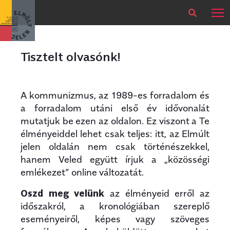
×
Legfrissebb
Bármikor
Tisztelt olvasónk!
A kommunizmus, az 1989-es forradalom és
a forradalom utáni első év idővonalát
mutatjuk be ezen az oldalon. Ez viszont a Te
élményeiddel lehet csak teljes: itt, az Elmúlt
jelen oldalán nem csak történészekkel,
hanem Veled együtt írjuk a „közösségi
emlékezet” online változatát.
Oszd meg velünk
az élményeid erről az
időszakról, a kronológiában szereplő
eseményeiről, képes vagy szöveges