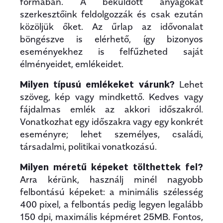
formában. A beküldött anyagokat
szerkesztőink feldolgozzák és csak ezután
közöljük őket. Az űrlap az idővonalat
böngészve is elérhető, így bizonyos
eseményekhez is felfűzheted saját
élményeidet, emlékeidet.
Milyen típusú emlékeket várunk?
Lehet
szöveg, kép vagy mindkettő. Kedves vagy
fájdalmas emlék az akkori időszakról.
Vonatkozhat egy időszakra vagy egy konkrét
eseményre; lehet személyes, családi,
társadalmi, politikai vonatkozású.
Milyen méretű képeket tölthettek fel?
Arra kérünk, használj minél nagyobb
felbontású képeket: a minimális szélesség
400 pixel, a felbontás pedig legyen legalább
150 dpi, maximális képméret 25MB. Fontos,