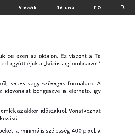
Videók
Rólunk
RO
×
k be ezen az oldalon. Ez viszont a Te
eled együtt írjuk a „közösségi emlékezet”
iről, képes vagy szöveges formában. A
 idővonalat böngészve is elérhető, így
emlék az akkori időszakról. Vonatkozhat
tkozású.
eket: a minimális szélesség 400 pixel, a