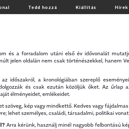
onal
Tedd hozzá
Kiállítás
Hírek
Bármikor
 és a forradalom utáni első év idővonalát mutatju
Elmúlt jelen oldalán nem csak történészekkel, hanem V
 az időszakról, a kronológiában szereplő eseménye
dolgozzák és csak ezután közöljük őket. Az űrlap az
aját élményeidet, emlékeidet.
t szöveg, kép vagy mindkettő. Kedves vagy fájdalmas 
; lehet személyes, családi, társadalmi, politikai vona
l?
Arra kérünk, használj minél nagyobb felbontású kép