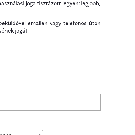
ználási joga tisztázott legyen: legjobb,
beküldővel emailen vagy telefonos úton
sének jogát.
szaka