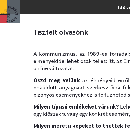
Időv
Legfrissebb
Tisztelt olvasónk!
A kommunizmus, az 1989-es forradalom
élményeiddel lehet csak teljes: itt, az 
online változatát.
Oszd meg velünk
az élményeid erről
beküldött anyagokat szerkesztőink fel
bizonyos eseményekhez is felfűzheted s
Milyen típusú emlékeket várunk?
Lehe
egy időszakra vagy egy konkrét eseményre
Milyen méretű képeket tölthettek fe