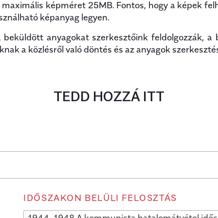
, maximális képméret 25MB. Fontos, hogy a képek felhas
asználható képanyag legyen.
beküldött anyagokat szerkesztőink feldolgozzák, a 
nak a közlésről való döntés és az anyagok szerkeszté
TEDD HOZZÁ ITT
IDŐSZAKON BELÜLI FELOSZTÁS
1944-1948 A kommunista hatalomátvétel idő