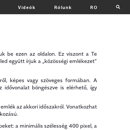
Videók
Rólunk
RO
×
k be ezen az oldalon. Ez viszont a Te
eled együtt írjuk a „közösségi emlékezet”
iről, képes vagy szöveges formában. A
 idővonalat böngészve is elérhető, így
emlék az akkori időszakról. Vonatkozhat
tkozású.
eket: a minimális szélesség 400 pixel, a