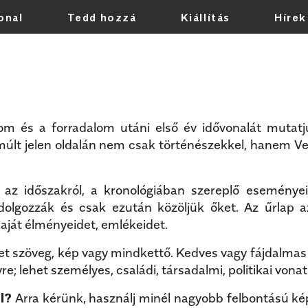
onal
Tedd hozzá
Kiállítás
Hírek
Bármikor
 és a forradalom utáni első év idővonalát mutatju
Elmúlt jelen oldalán nem csak történészekkel, hanem V
 az időszakról, a kronológiában szereplő eseménye
dolgozzák és csak ezután közöljük őket. Az űrlap az
aját élményeidet, emlékeidet.
t szöveg, kép vagy mindkettő. Kedves vagy fájdalmas 
; lehet személyes, családi, társadalmi, politikai vona
l?
Arra kérünk, használj minél nagyobb felbontású kép