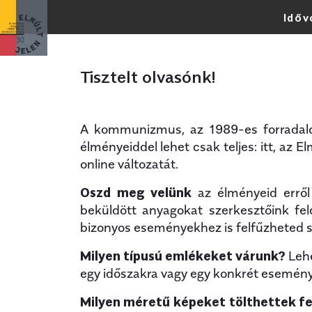
Időv
Legfrissebb
Tisztelt olvasónk!
A kommunizmus, az 1989-es forradalom
élményeiddel lehet csak teljes: itt, az 
online változatát.
Oszd meg velünk
az élményeid erről
beküldött anyagokat szerkesztőink fel
bizonyos eseményekhez is felfűzheted s
Milyen típusú emlékeket várunk?
Lehe
egy időszakra vagy egy konkrét eseményre
Milyen méretű képeket tölthettek fe